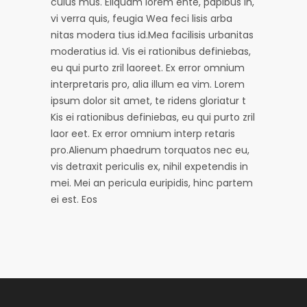
culus mus. Eliquam iorem ente, papibus in,
vi verra quis, feugia Wea feci lisis arba
nitas modera tius id.Mea facilisis urbanitas
moderatius id. Vis ei rationibus definiebas,
eu qui purto zril laoreet. Ex error omnium
interpretaris pro, alia illum ea vim. Lorem
ipsum dolor sit amet, te ridens gloriatur t
Kis ei rationibus definiebas, eu qui purto zril
laor eet. Ex error omnium interp retaris
pro.Alienum phaedrum torquatos nec eu,
vis detraxit periculis ex, nihil expetendis in
mei. Mei an pericula euripidis, hinc partem
ei est. Eos